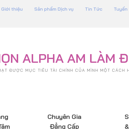
Giới thiệu
Sản phẩm Dịch vụ
Tin Tức
Tuyển
HỌN ALPHA AM LÀM Đ
ẠT ĐƯỢC MỤC TIÊU TÀI CHÍNH CỦA MÌNH MỘT CÁCH H
àng
Chuyên Gia
S
 Tâm
Đẳng Cấp
&