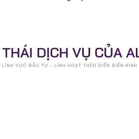
 THÁI DỊCH VỤ CỦA 
LĨNH VỰC ĐẦU TƯ - LINH HOẠT THEO DIỄN BIẾN KINH
Tư Vấn Quản Trị Doanh Nghiệp