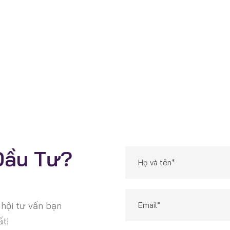
 Chứng Từ Khách 
Đầu Tư?
hội tư vấn bạn
ất!