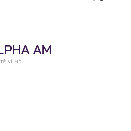
ALPHA AM
 TẾ VĨ MÔ
Quản Lý Danh Mục Đầu Tư
Aam hiểu thị trường cùng phân tích nâng cao