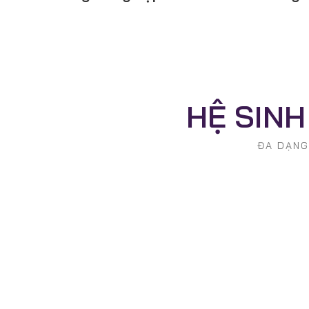
HỆ SINH
ĐA DẠNG 
Quản Lý Tài Sản
Giải pháp quản lý tài sản hiệu quả, kèm theo