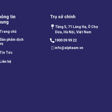
hông tin
Trụ sở chính
hung
Tầng 5, 71 Láng Hạ, Ô Chợ
Trang chủ
Dừa, Hà Nội, Việt Nam
Sản phẩm dịch
1900 09 99 22
vụ
info@alphaam.vn
Tin Tức
Liên hệ