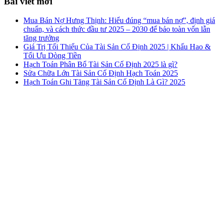
Bài viết mới
Mua Bán Nợ Hưng Thịnh: Hiểu đúng “mua bán nợ”, định giá
chuẩn, và cách thức đầu tư 2025 – 2030 để bảo toàn vốn lẫn
tăng trưởng
Giá Trị Tối Thiểu Của Tài Sản Cố Định 2025 | Khấu Hao &
Tối Ưu Dòng Tiền
Hạch Toán Phân Bổ Tài Sản Cố Định 2025 là gì?
Sửa Chữa Lớn Tài Sản Cố Định Hạch Toán 2025
Hạch Toán Ghi Tăng Tài Sản Cố Định Là Gì? 2025