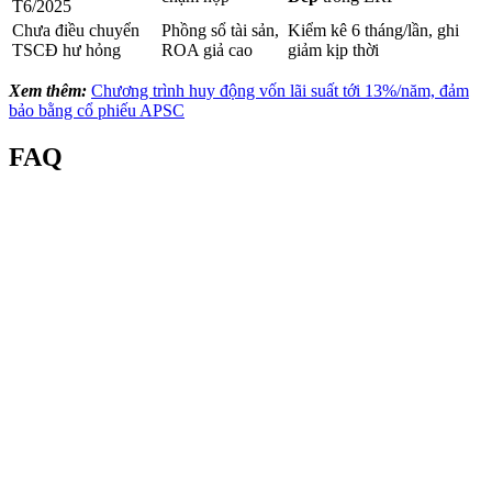
T6/2025
Chưa điều chuyển
Phồng sổ tài sản,
Kiểm kê 6 tháng/lần, ghi
TSCĐ hư hỏng
ROA giả cao
giảm kịp thời
Xem thêm:
Chương trình huy động vốn lãi suất tới 13%/năm, đảm
bảo bằng cổ phiếu APSC
FAQ