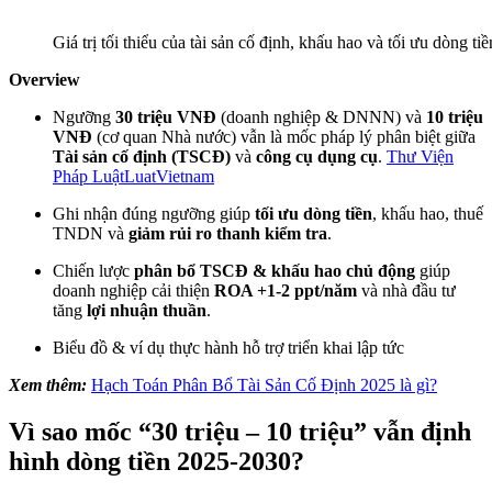
Giá trị tối thiểu của tài sản cố định, khấu hao và tối ưu dòng tiề
Overview
Ngưỡng
30 triệu VNĐ
(doanh nghiệp & DNNN) và
10 triệu
VNĐ
(cơ quan Nhà nước) vẫn là mốc pháp lý phân biệt giữa
Tài sản cố định (TSCĐ)
và
công cụ dụng cụ
.
Thư Viện
Pháp Luật
LuatVietnam
Ghi nhận đúng ngưỡng giúp
tối ưu dòng tiền
, khấu hao, thuế
TNDN và
giảm rủi ro thanh kiểm tra
.
Chiến lược
phân bổ TSCĐ & khấu hao chủ động
giúp
doanh nghiệp cải thiện
ROA +1-2 ppt/năm
và nhà đầu tư
tăng
lợi nhuận thuần
.
Biểu đồ & ví dụ thực hành hỗ trợ triển khai lập tức
Xem thêm:
Hạch Toán Phân Bổ Tài Sản Cố Định 2025 là gì?
Vì sao mốc “30 triệu – 10 triệu” vẫn định
hình dòng tiền 2025-2030?