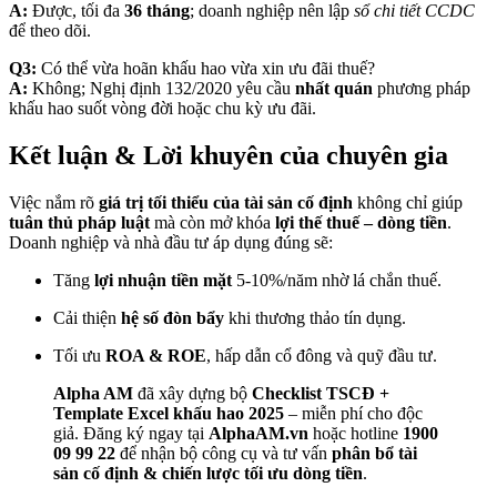
A:
Được, tối đa
36 tháng
; doanh nghiệp nên lập
sổ chi tiết CCDC
để theo dõi.
Q3:
Có thể vừa hoãn khấu hao vừa xin ưu đãi thuế?
A:
Không; Nghị định 132/2020 yêu cầu
nhất quán
phương pháp
khấu hao suốt vòng đời hoặc chu kỳ ưu đãi.
Kết luận & Lời khuyên của chuyên gia
Việc nắm rõ
giá trị tối thiểu của tài sản cố định
không chỉ giúp
tuân thủ pháp luật
mà còn mở khóa
lợi thế thuế – dòng tiền
.
Doanh nghiệp và nhà đầu tư áp dụng đúng sẽ:
Tăng
lợi nhuận tiền mặt
5-10%/năm nhờ lá chắn thuế.
Cải thiện
hệ số đòn bẩy
khi thương thảo tín dụng.
Tối ưu
ROA & ROE
, hấp dẫn cổ đông và quỹ đầu tư.
Alpha AM
đã xây dựng bộ
Checklist TSCĐ +
Template Excel khấu hao 2025
– miễn phí cho độc
giả. Đăng ký ngay tại
AlphaAM.vn
hoặc hotline
1900
09 99 22
để nhận bộ công cụ và tư vấn
phân bổ tài
sản cố định & chiến lược tối ưu dòng tiền
.