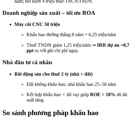
năm;
tiết kiệm 4 triệu thuế TNCN/TNDN
.
Doanh nghiệp sản xuất – tối ưu ROA
Máy cắt CNC 50 triệu
Khấu hao đường thẳng 8 năm = 6,25 triệu/năm
Thuế TNDN giảm 1,25 triệu/năm ⇒
IRR dự án +0,7
ppt
so với ghi chi phí ngay.
Nhà đầu tư cá nhân
Bất động sản cho thuê 2 tỷ (nhà + đất)
Đất
không khấu hao
, nhà khấu hao 25–50 năm
Kết hợp
khấu hao + lãi vay
giúp
ROE > 18%
dù lãi
suất tăng.
So sánh phương pháp khấu hao