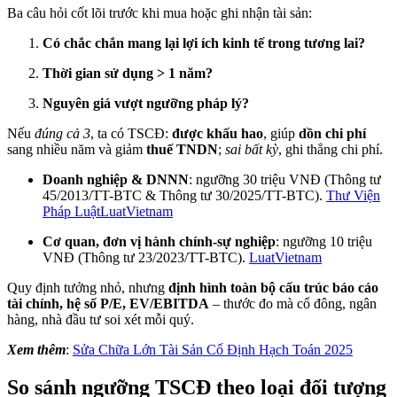
Ba câu hỏi cốt lõi trước khi mua hoặc ghi nhận tài sản:
Có chắc chắn mang lại lợi ích kinh tế trong tương lai?
Thời gian sử dụng > 1 năm?
Nguyên giá vượt ngưỡng pháp lý?
Nếu
đúng cả 3
, ta có TSCĐ:
được khấu hao
, giúp
dồn chi phí
sang nhiều năm và giảm
thuế TNDN
;
sai bất kỳ
, ghi thẳng chi phí.
Doanh nghiệp & DNNN
: ngưỡng 30 triệu VNĐ (Thông tư
45/2013/TT-BTC & Thông tư 30/2025/TT-BTC).
Thư Viện
Pháp Luật
LuatVietnam
Cơ quan, đơn vị hành chính-sự nghiệp
: ngưỡng 10 triệu
VNĐ (Thông tư 23/2023/TT-BTC).
LuatVietnam
Quy định tưởng nhỏ, nhưng
định hình toàn bộ cấu trúc báo cáo
tài chính, hệ số P/E, EV/EBITDA
– thước đo mà cổ đông, ngân
hàng, nhà đầu tư soi xét mỗi quý.
Xem thêm
:
Sửa Chữa Lớn Tài Sản Cố Định Hạch Toán 2025
So sánh ngưỡng TSCĐ theo loại đối tượng