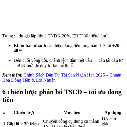
Trong ví dụ giả lập (thuế TNDN 20%, EBIT 30 triệu/năm):
Khấu hao nhanh
cải thiện dòng tiền ròng năm 1-3 tới
+20-
40%
.
Đến cuối vòng đời, chênh lệch dần triệt tiêu → cần tái đầu tư
TSCĐ mới để duy trì lợi thế thuế.
Xem thêm:
Chính Sách Đầu Tư Tài Sản Ngắn Hạn 2025 – Chuẩn
Hóa Dòng Tiền & Lợi Nhuận
6 chiến lược
phân bổ TSCĐ – tối ưu dòng
tiền
#
Chiến lược
Mục tiêu
Áp dụng
DN cần
Chuyển công cụ dụng cụ thành
1
Gộp lô > 30 triệu
giảm
TSCĐ, tạo lá chắn thuế