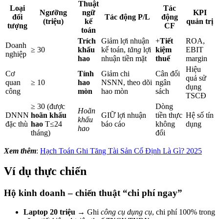
Thuật
Loại
Tác
Ngưỡng
ngữ
KPI
đối
Tác động P/L
động
(triệu)
kế
quản trị
tượng
CF
toán
Trích
Giảm lợi nhuận
+
Tiết
ROA,
Doanh
≥ 30
khấu
kế toán,
tăng
lợi
kiệm
EBIT
nghiệp
hao
nhuận tiền mặt
thuế
margin
Hiệu
Cơ
Tính
Giảm chi
Cân đối
quả sử
quan
≥ 10
hao
NSNN, theo dõi
ngân
dụng
công
mòn
hao mòn
sách
TSCĐ
≥ 30 (được
Dòng
Hoãn
DNNN
hoãn khấu
GIỮ lợi nhuận
tiền thực
Hệ số tín
khấu
đặc thù
hao
T≤24
báo cáo
không
dụng
hao
tháng)
đổi
Xem thêm
:
Hạch Toán Ghi Tăng Tài Sản Cố Định Là Gì? 2025
Ví dụ thực chiến
Hộ kinh doanh – chiến thuật “chi phí ngay”
Laptop 20 triệu
→ Ghi
công cụ dụng cụ
, chi phí 100% trong