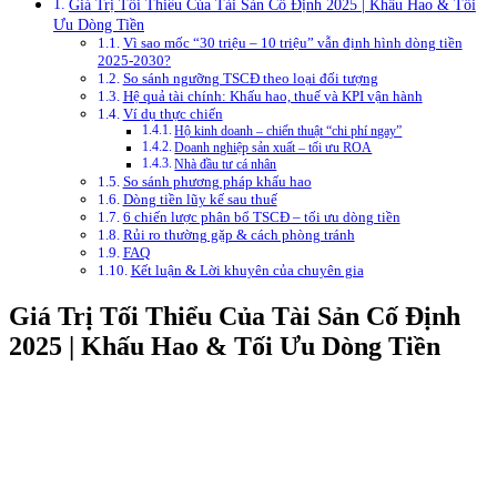
Giá Trị Tối Thiểu Của Tài Sản Cố Định 2025 | Khấu Hao & Tối
Ưu Dòng Tiền
Vì sao mốc “30 triệu – 10 triệu” vẫn định hình dòng tiền
2025-2030?
So sánh ngưỡng TSCĐ theo loại đối tượng
Hệ quả tài chính: Khấu hao, thuế và KPI vận hành
Ví dụ thực chiến
Hộ kinh doanh – chiến thuật “chi phí ngay”
Doanh nghiệp sản xuất – tối ưu ROA
Nhà đầu tư cá nhân
So sánh phương pháp khấu hao
Dòng tiền lũy kế sau thuế
6 chiến lược phân bổ TSCĐ – tối ưu dòng tiền
Rủi ro thường gặp & cách phòng tránh
FAQ
Kết luận & Lời khuyên của chuyên gia
Giá Trị Tối Thiểu Của Tài Sản Cố Định
2025 | Khấu Hao & Tối Ưu Dòng Tiền