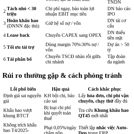
TNDN
Tách nhỏ < 30
Chi phí ngay, bảo toàn lợi
DN báo cáo
2
triệu
nhuận EBIT mục tiêu
IPO
Hoãn khấu hao
DN tái cơ
3
Giữ hệ số nợ / vốn
(DNNN đặc thù)
cấu
DN thiếu
4
Lease back
Chuyển CAPEX sang OPEX
tiền mặt
Dùng margin 70%:30% nợ /
Dự án > 50
5
Tối ưu tài trợ
vốn
tỷ
Chuyển TSCĐ nhàn rỗi giữa
Tập đoàn
6
Tái phân bổ
chi nhánh
đa ngành
Rủi ro thường gặp & cách phòng tránh
Lỗi phổ biến
Hậu quả
Cách khắc phục
Định giá sai nguyên
KH bội chi, báo
Lấy
hóa đơn, chi phí vận
giá
cáo sai
chuyển, chạy thử
đầy đủ
Bị loại chi phí
Khấu hao vượt
Tra cứu
Khung khấu hao
khi quyết toán
khung BTCT
QT45
mới nhất
thuế
Không trích khấu
Phạt 0,05%/ngày
Thiết lập
nhắc việc Auto-
hao T4/2025-
chậm nộp
Dep
trong ERP