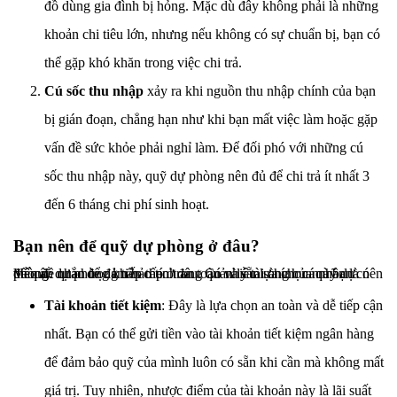
đồ dùng gia đình bị hỏng. Mặc dù đây không phải là những
khoản chi tiêu lớn, nhưng nếu không có sự chuẩn bị, bạn có
thể gặp khó khăn trong việc chi trả.
Cú sốc thu nhập
xảy ra khi nguồn thu nhập chính của bạn
bị gián đoạn, chẳng hạn như khi bạn mất việc làm hoặc gặp
vấn đề sức khỏe phải nghỉ làm. Để đối phó với những cú
sốc thu nhập này, quỹ dự phòng nên đủ để chi trả ít nhất 3
đến 6 tháng chi phí sinh hoạt.
Bạn nên để quỹ dự phòng ở đâu?
Vấn đề quan trọng tiếp theo trong quản lý tài chính cá nhân là nên để quỹ dự phòng khẩn cấp ở đâu. Có nhiều lựa chọn mà bạn có thể cân nhắc để đảm bảo tính an toàn và sẵn sàng của quỹ dự phòng.
Tài khoản tiết kiệm
: Đây là lựa chọn an toàn và dễ tiếp cận
nhất. Bạn có thể gửi tiền vào tài khoản tiết kiệm ngân hàng
để đảm bảo quỹ của mình luôn có sẵn khi cần mà không mất
giá trị. Tuy nhiên, nhược điểm của tài khoản này là lãi suất