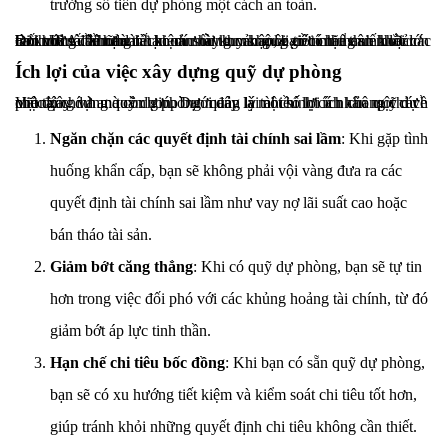
trưởng số tiền dự phòng một cách an toàn.
Đối với số tiền dành cho cú sốc thu nhập, bạn có thể cân nhắc các tài khoản đầu tư dài hạn như tài khoản môi giới chịu thuế hoặc Roth IRA. Những tài khoản này tuy không có tính thanh khoản cao như tài khoản tiết kiệm nhưng mang lại tiềm năng sinh lời lớn hơn trong dài hạn.
Ích lợi của việc xây dựng quỹ dự phòng
Việc xây dựng quỹ dự phòng mang lại nhiều lợi ích không chỉ về mặt tài chính mà còn giúp bạn quản lý tài chính cá nhân một cách chủ động và an toàn hơn. Dưới đây là một số lợi ích của quỹ dự phòng:
Ngăn chặn các quyết định tài chính sai lầm
: Khi gặp tình
huống khẩn cấp, bạn sẽ không phải vội vàng đưa ra các
quyết định tài chính sai lầm như vay nợ lãi suất cao hoặc
bán tháo tài sản.
Giảm bớt căng thẳng
: Khi có quỹ dự phòng, bạn sẽ tự tin
hơn trong việc đối phó với các khủng hoảng tài chính, từ đó
giảm bớt áp lực tinh thần.
Hạn chế chi tiêu bốc đồng
: Khi bạn có sẵn quỹ dự phòng,
bạn sẽ có xu hướng tiết kiệm và kiểm soát chi tiêu tốt hơn,
giúp tránh khỏi những quyết định chi tiêu không cần thiết.