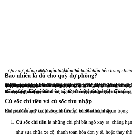
Quỹ dự phòng khẩn cấp là điểm then chốt đầu tiên trong chiến lược quản lý tài chính cá nhân
Bao nhiêu là đủ cho quỹ dự phòng?
Một trong những câu hỏi phổ biến khi quản lý tài chính cá nhân là: “Bao nhiêu là đủ cho quỹ dự phòng khẩn cấp?” Số tiền trong quỹ dự phòng phụ thuộc vào nhiều yếu tố như mức sống, thu nhập và các cam kết tài chính khác. Các chuyên gia tài chính thường khuyến cáo nên có quỹ dự phòng đủ để trang trải chi phí sinh hoạt trong 3 đến 6 tháng.
Ví dụ, nếu chi phí sinh hoạt của bạn hàng tháng là 10 triệu đồng, thì quỹ dự phòng nên có ít nhất từ 30 triệu đến 60 triệu đồng. Điều này giúp bạn đảm bảo có đủ tiền để vượt qua các khủng hoảng như mất việc làm hoặc giảm thu nhập đột ngột mà không cần lo lắng về tài chính.
Cú sốc chi tiêu và cú sốc thu nhập
Khi nói đến quỹ dự phòng khẩn cấp, hai khái niệm quan trọng cần phải hiểu rõ là
cú sốc chi tiêu
và
cú sốc thu nhập
.
Cú sốc chi tiêu
là những chi phí bất ngờ xảy ra, chẳng hạn
như sửa chữa xe cộ, thanh toán hóa đơn y tế, hoặc thay thế