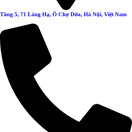
Tầng 5, 71 Láng Hạ, Ô Chợ Dừa, Hà Nội, Việt Nam