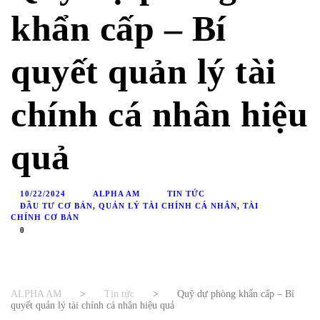
khẩn cấp – Bí
quyết quản lý tài
chính cá nhân hiệu
quả
10/22/2024
ALPHA AM
TIN TỨC
ĐẦU TƯ CƠ BẢN
,
QUẢN LÝ TÀI CHÍNH CÁ NHÂN
,
TÀI
CHÍNH CƠ BẢN
0
ALPHA AM
>
Tin tức
>
Quỹ dự phòng khẩn cấp – Bí
quyết quản lý tài chính cá nhân hiệu quả