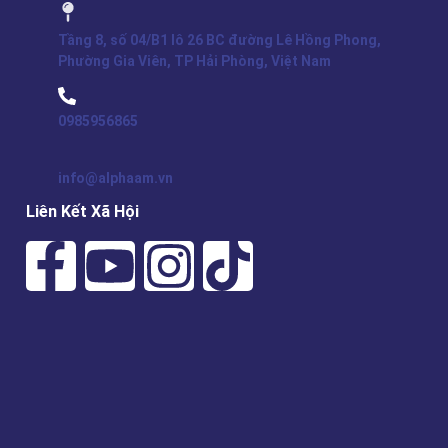
Tầng 8, số 04/B1 lô 26 BC đường Lê Hồng Phong,
Phường Gia Viên, TP Hải Phòng, Việt Nam
0985956865
info@alphaam.vn
Liên Kết Xã Hội