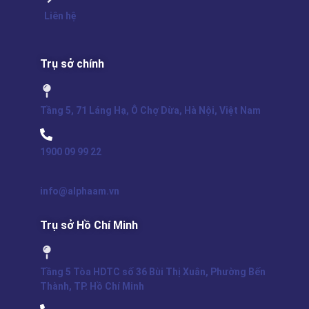
Liên hệ
Trụ sở chính
Tầng 5, 71 Láng Hạ, Ô Chợ Dừa, Hà Nội, Việt Nam
1900 09 99 22
info@alphaam.vn
Trụ sở Hồ Chí Minh
Tầng 5 Tòa HDTC số 36 Bùi Thị Xuân, Phường Bến
Thành, TP. Hồ Chí Minh