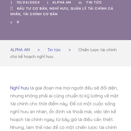
10/24/2024
ALPHA AM
TIN TỨC
ĐẦU TƯ CƠ BẢN
,
NGHỈ HƯU
,
QUẢN LÝ TÀI CHÍNH CÁ
NHÂN
,
TÀI CHÍNH CƠ BẢN
0
ALPHA AM
>
Tin tức
>
Chiến lược tài chính
cho kế hoạch nghỉ hưu
Nghỉ hưu
là giai đoạn mà mọi người đều sẽ đối diện,
nhưng không phải ai cũng chuẩn bị kỹ lưỡng về mặt
tài chính cho thời điểm này. Để có một cuộc sống
nghỉ hưu an nhàn, ổn định và thoải mái, việc lên kế
hoạch tài chính ngay từ bây giờ là điều cần thiết.
Nhưng, làm thế nào để có một chiến lược tài chính