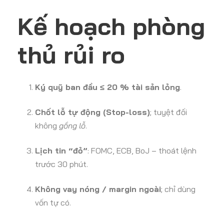
Kế hoạch phòng
thủ rủi ro
Ký quỹ ban đầu ≤ 20 % tài sản lỏng
.
Chốt lỗ tự động (Stop-loss)
; tuyệt đối
không
gồng lỗ
.
Lịch tin “đỏ”
: FOMC, ECB, BoJ – thoát lệnh
trước 30 phút.
Không vay nóng / margin ngoài
; chỉ dùng
vốn tự có.