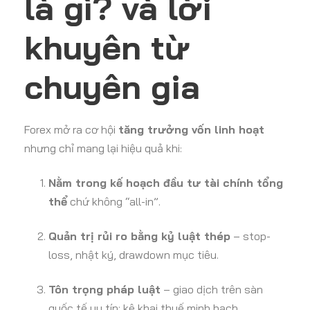
là gì? và lời
khuyên từ
chuyên gia
Forex mở ra cơ hội
tăng trưởng vốn linh hoạt
nhưng chỉ mang lại hiệu quả khi:
Nằm trong kế hoạch đầu tư tài chính tổng
thể
chứ không “all-in”.
Quản trị rủi ro bằng kỷ luật thép
– stop-
loss, nhật ký, drawdown mục tiêu.
Tôn trọng pháp luật
– giao dịch trên sàn
quốc tế uy tín; kê khai thuế minh bạch.