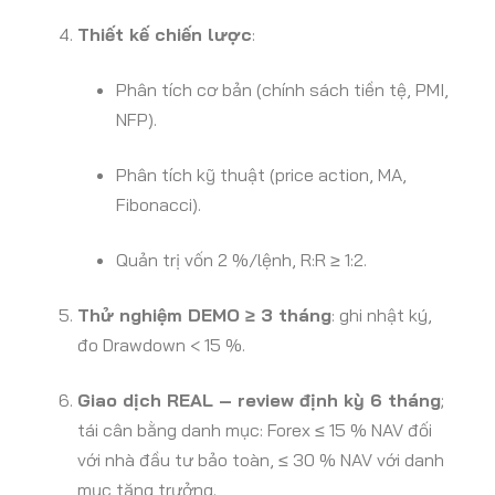
Thiết kế chiến lược
:
Phân tích cơ bản (chính sách tiền tệ, PMI,
NFP).
Phân tích kỹ thuật (price action, MA,
Fibonacci).
Quản trị vốn 2 %/lệnh, R:R ≥ 1:2.
Thử nghiệm DEMO ≥ 3 tháng
: ghi nhật ký,
đo Drawdown < 15 %.
Giao dịch REAL – review định kỳ 6 tháng
;
tái cân bằng danh mục: Forex ≤ 15 % NAV đối
với nhà đầu tư bảo toàn, ≤ 30 % NAV với danh
mục tăng trưởng.