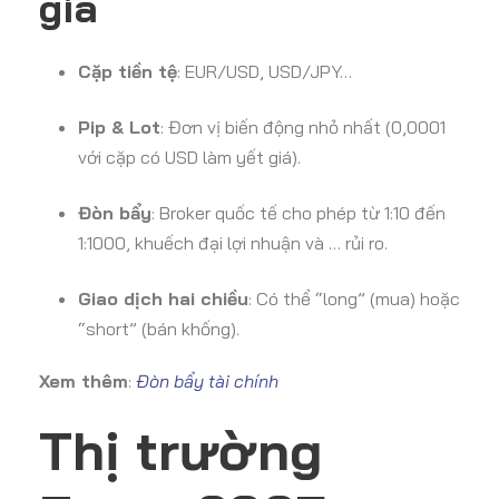
giá
Cặp tiền tệ
: EUR/USD, USD/JPY…
Pip & Lot
: Đơn vị biến động nhỏ nhất (0,0001
với cặp có USD làm yết giá).
Đòn bẩy
: Broker quốc tế cho phép từ 1:10 đến
1:1000, khuếch đại lợi nhuận và … rủi ro.
Giao dịch hai chiều
: Có thể “long” (mua) hoặc
“short” (bán khống).
Xem thêm
:
Đòn bẩy tài chính
Thị trường