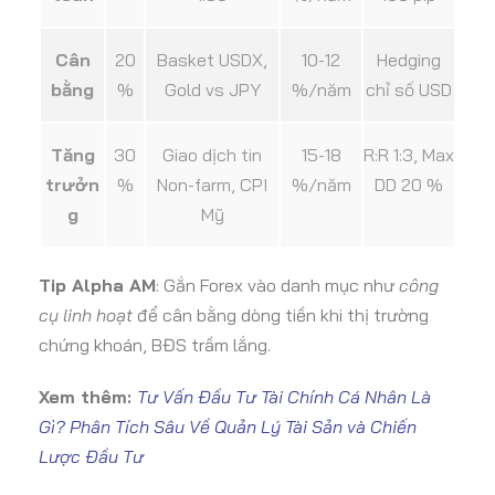
Cân
20
Basket USDX,
10-12
Hedging
bằng
%
Gold vs JPY
%/năm
chỉ số USD
Tăng
30
Giao dịch tin
15-18
R:R 1:3, Max
trưởn
%
Non-farm, CPI
%/năm
DD 20 %
g
Mỹ
Tip Alpha AM
: Gắn Forex vào danh mục như
công
cụ linh hoạt
để cân bằng dòng tiền khi thị trường
chứng khoán, BĐS trầm lắng.
Xem thêm:
Tư Vấn Đầu Tư Tài Chính Cá Nhân Là
Gì? Phân Tích Sâu Về Quản Lý Tài Sản và Chiến
Lược Đầu Tư