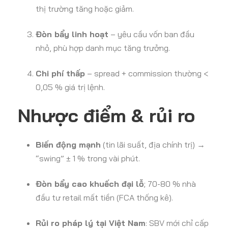
thị trường tăng hoặc giảm.
Đòn bẩy linh hoạt
– yêu cầu vốn ban đầu
nhỏ, phù hợp danh mục tăng trưởng.
Chi phí thấp
– spread + commission thường <
0,05 % giá trị lệnh.
Nhược điểm & rủi ro
Biến động mạnh
(tin lãi suất, địa chính trị) →
“swing” ± 1 % trong vài phút.
Đòn bẩy cao khuếch đại lỗ
; 70-80 % nhà
đầu tư retail mất tiền (FCA thống kê).
Rủi ro pháp lý tại Việt Nam
: SBV mới chỉ cấp