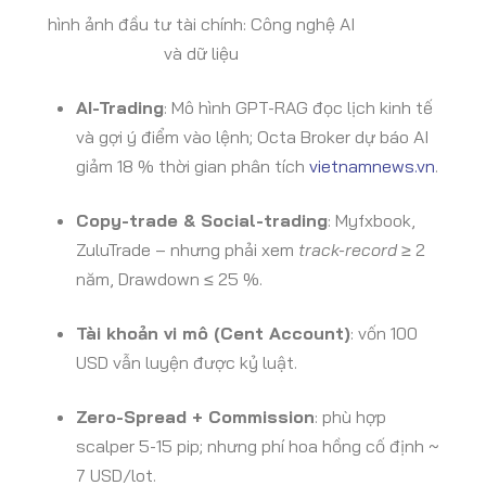
hình ảnh đầu tư tài chính: Công nghệ AI
và dữ liệu
AI-Trading
: Mô hình GPT-RAG đọc lịch kinh tế
và gợi ý điểm vào lệnh; Octa Broker dự báo AI
giảm 18 % thời gian phân tích
vietnamnews.vn
.
Copy-trade & Social-trading
: Myfxbook,
ZuluTrade – nhưng phải xem
track-record
≥ 2
năm, Drawdown ≤ 25 %.
Tài khoản vi mô (Cent Account)
: vốn 100
USD vẫn luyện được kỷ luật.
Zero-Spread + Commission
: phù hợp
scalper 5-15 pip; nhưng phí hoa hồng cố định ~
7 USD/lot.