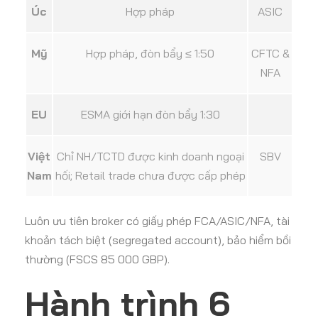
Úc
Hợp pháp
ASIC
Mỹ
Hợp pháp, đòn bẩy ≤ 1:50
CFTC &
NFA
EU
ESMA giới hạn đòn bẩy 1:30
Việt
Chỉ NH/TCTD được kinh doanh ngoại
SBV
Nam
hối; Retail trade chưa được cấp phép
Luôn ưu tiên broker có giấy phép FCA/ASIC/NFA, tài
khoản tách biệt (segregated account), bảo hiểm bồi
thường (FSCS 85 000 GBP).
Hành trình 6