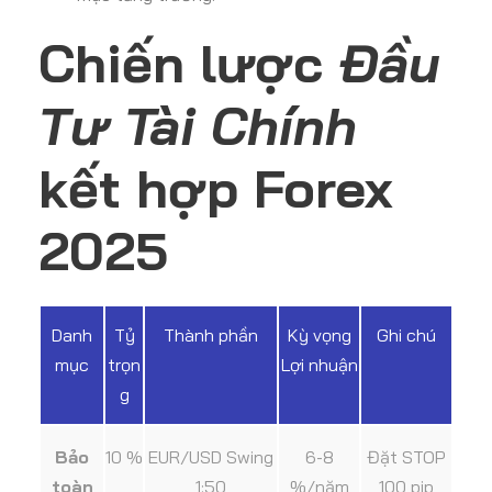
Chiến lược
Đầu
Tư Tài Chính
kết hợp Forex
2025
Danh
Tỷ
Thành phần
Kỳ vọng
Ghi chú
mục
trọn
Lợi nhuận
g
Bảo
10 %
EUR/USD Swing
6-8
Đặt STOP
toàn
1:50
%/năm
100 pip