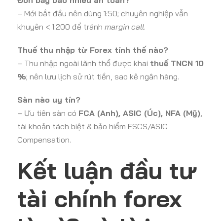
Đòn bẩy bao nhiêu an toàn?
– Mới bắt đầu nên dùng 1:50; chuyên nghiệp vẫn
khuyên < 1:200 để tránh
margin call
.
Thuế thu nhập từ Forex tính thế nào?
– Thu nhập ngoài lãnh thổ được khai
thuế TNCN 10
%
; nên lưu lịch sử rút tiền, sao kê ngân hàng.
Sàn nào uy tín?
– Ưu tiên sàn có
FCA (Anh), ASIC (Úc), NFA (Mỹ)
,
tài khoản tách biệt & bảo hiểm FSCS/ASIC
Compensation.
Kết luận đầu tư
tài chính forex