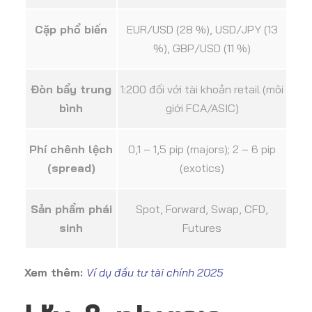
Cặp phổ biến
EUR/USD (28 %), USD/JPY (13
%), GBP/USD (11 %)
Đòn bẩy trung
1:200 đối với tài khoản retail (môi
bình
giới FCA/ASIC)
Phí chênh lệch
0,1 – 1,5 pip (majors); 2 – 6 pip
(spread)
(exotics)
Sản phẩm phái
Spot, Forward, Swap, CFD,
sinh
Futures
Xem thêm:
Ví dụ đầu tư tài chính 2025