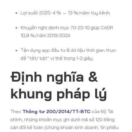
Lợi suất 2025: 4 % → 13 %/năm tùy kênh.
Khuyến nghị danh mục 70-20-10 giúp CAGR
10,8 %/năm 2019-2024.
Tận dụng app đầu tư & dữ liệu thời gian thực
để “tắt/ bật” vị thế trong 1-3 giây.
Định nghĩa &
khung pháp lý
Theo
Thông tư 200/2014/TT-BTC
của Bộ Tài
chính, những khoản mục ghi dưới mã số 120 Bảng
cân đối kế toán (chứng khoán kinh doanh, tín phiếu