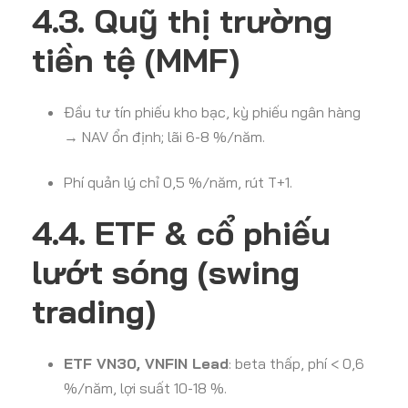
4.3. Quỹ thị trường
tiền tệ (MMF)
Đầu tư tín phiếu kho bạc, kỳ phiếu ngân hàng
→ NAV ổn định; lãi 6-8 %/năm.
Phí quản lý chỉ 0,5 %/năm, rút T+1.
4.4. ETF & cổ phiếu
lướt sóng (swing
trading)
ETF VN30, VNFIN Lead
: beta thấp, phí < 0,6
%/năm, lợi suất 10-18 %.