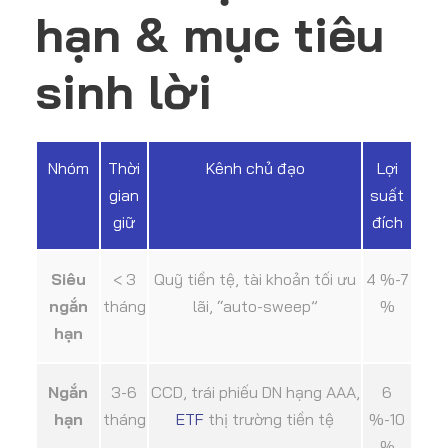
hạn & mục tiêu
sinh lời
Nhóm
Thời
Kênh chủ đạo
Lợi
gian
suất
giữ
đích
Siêu
< 3
Quỹ tiền tệ, tài khoản tối ưu
4 %-7
ngắn
tháng
lãi, “auto-sweep”
%
hạn
Ngắn
3-6
CCD, trái phiếu DN hạng AAA,
6
hạn
tháng
ETF
thị trường tiền tệ
%-10
%