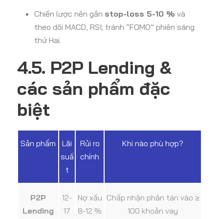
Chiến lược nên gắn
stop-loss 5-10 %
và
theo dõi MACD, RSI; tránh “FOMO” phiên sáng
thứ Hai.
4.5. P2P Lending &
các sản phẩm đặc
biệt
Sản phẩm
Lãi
Rủi ro
Khi nào phù hợp?
suấ
chính
t
P2P
12-
Nợ xấu
Chấp nhận phân tán vào ≥
Lending
17
8-12 %
100 khoản vay