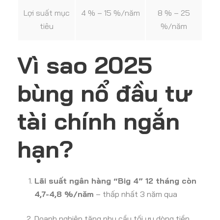
Lợi suất mục
4 % – 15 %/năm
8 % – 25
tiêu
%/năm
Vì sao 2025
bùng nổ đầu tư
tài chính ngắn
hạn?
Lãi suất ngân hàng “Big 4” 12 tháng còn
4,7-4,8 %/năm
– thấp nhất 3 năm qua
Doanh nghiệp tăng nhu cầu tối ưu dòng tiền