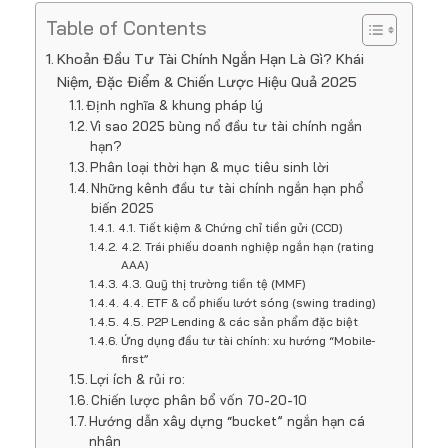
Table of Contents
Khoản Đầu Tư Tài Chính Ngắn Hạn Là Gì? Khái
Niệm, Đặc Điểm & Chiến Lược Hiệu Quả 2025
Định nghĩa & khung pháp lý
Vì sao 2025 bùng nổ đầu tư tài chính ngắn
hạn?
Phân loại thời hạn & mục tiêu sinh lời
Những kênh đầu tư tài chính ngắn hạn phổ
biến 2025
4.1. Tiết kiệm & Chứng chỉ tiền gửi (CCD)
4.2. Trái phiếu doanh nghiệp ngắn hạn (rating
AAA)
4.3. Quỹ thị trường tiền tệ (MMF)
4.4. ETF & cổ phiếu lướt sóng (swing trading)
4.5. P2P Lending & các sản phẩm đặc biệt
Ứng dụng đầu tư tài chính: xu hướng “Mobile-
first”
Lợi ích & rủi ro:
Chiến lược phân bổ vốn 70-20-10
Hướng dẫn xây dựng “bucket” ngắn hạn cá
nhân