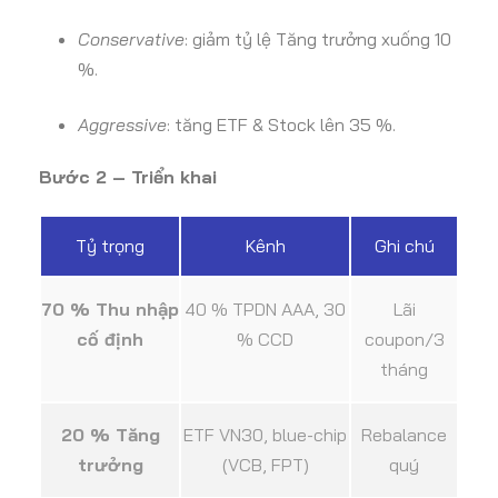
Conservative
: giảm tỷ lệ Tăng trưởng xuống 10
%.
Aggressive
: tăng ETF & Stock lên 35 %.
Bước 2 – Triển khai
Tỷ trọng
Kênh
Ghi chú
70 % Thu nhập
40 % TPDN AAA, 30
Lãi
cố định
% CCD
coupon/3
tháng
20 % Tăng
ETF VN30, blue-chip
Rebalance
trưởng
(VCB, FPT)
quý