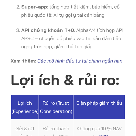
Super-app
: tổng hợp tiết kiệm, bảo hiểm, cổ
phiếu quốc tế; AI tự gợi ý tái cân bằng.
API chứng khoán T+0
: AlphaAM tích hợp API
APSC – chuyển cổ phiếu vào tài sản đảm bảo
ngay trên app, giảm thủ tục giấy.
Xem thêm:
Các mô hình đầu tư tài chính ngắn hạn
Lợi ích & rủi ro:
Lợi ích
Rủi ro (Trust
Biện pháp giảm thiểu
(Experience)
Consideration)
Gửi & rút
Rủi ro thanh
Không quá 10 % NAV