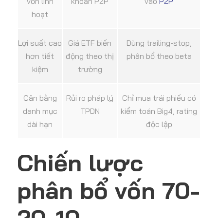
vốn linh
khoản P2P
vào
P2P
hoạt
Lợi suất cao
Giá ETF biến
Dùng trailing-stop,
hơn tiết
động theo thị
phân bổ theo beta
kiệm
trường
Cân bằng
Rủi ro pháp lý
Chỉ mua trái phiếu có
danh mục
TPDN
kiểm toán Big4, rating
dài hạn
độc lập
Chiến lược
phân bổ vốn 70-