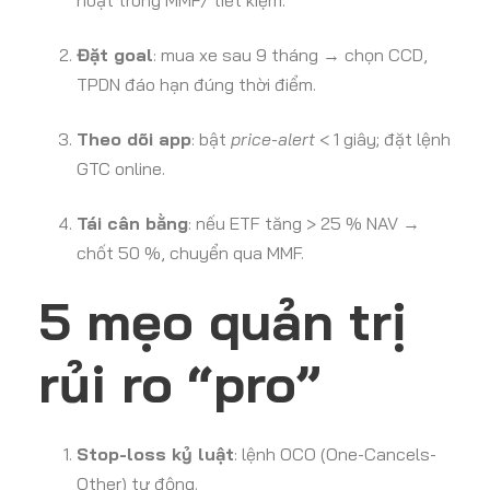
hoạt trong MMF/ tiết kiệm.
Đặt goal
: mua xe sau 9 tháng → chọn CCD,
TPDN đáo hạn đúng thời điểm.
Theo dõi app
: bật
price-alert
< 1 giây; đặt lệnh
GTC online.
Tái cân bằng
: nếu ETF tăng > 25 % NAV →
chốt 50 %, chuyển qua MMF.
5 mẹo quản trị
rủi ro “pro”
Stop-loss kỷ luật
: lệnh OCO (One-Cancels-
Other) tự động.