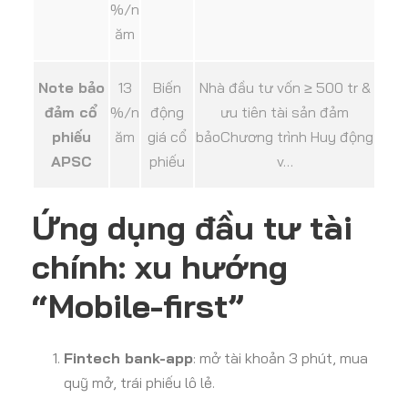
%/n
ăm
Note bảo
13
Biến
Nhà đầu tư vốn ≥ 500 tr &
đảm cổ
%/n
động
ưu tiên tài sản đảm
phiếu
ăm
giá cổ
bảo
Chương trình Huy động
APSC
phiếu
v…
Ứng dụng đầu tư tài
chính: xu hướng
“Mobile-first”
Fintech bank-app
: mở tài khoản 3 phút, mua
quỹ mở, trái phiếu lô lẻ.