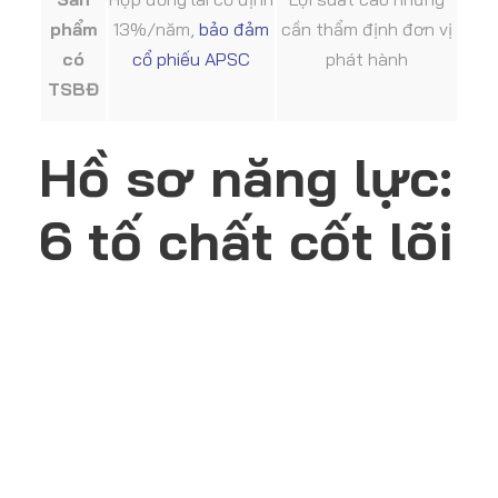
phẩm
13%/năm,
bảo đảm
cần thẩm định đơn vị
có
cổ phiếu APSC
phát hành
TSBĐ
Hồ sơ năng lực:
6 tố chất cốt lõi