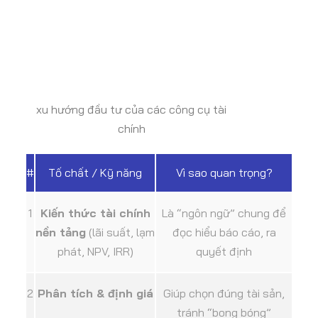
xu hướng đầu tư của các công cụ tài
chính
#
Tố chất / Kỹ năng
Vì sao quan trọng?
1
Kiến thức tài chính
Là “ngôn ngữ” chung để
nền tảng
(lãi suất, lạm
đọc hiểu báo cáo, ra
phát, NPV, IRR)
quyết định
2
Phân tích & định giá
Giúp chọn đúng tài sản,
tránh “bong bóng”