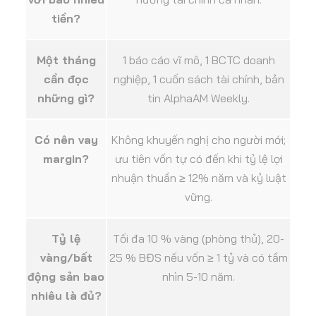
tiền?
Một tháng
1 báo cáo vĩ mô, 1 BCTC doanh
cần đọc
nghiệp, 1 cuốn sách tài chính, bản
những gì?
tin AlphaAM Weekly.
Có nên vay
Không khuyến nghị cho người mới;
margin?
ưu tiên vốn tự có đến khi tỷ lệ lợi
nhuận thuần ≥ 12% năm và kỷ luật
vững.
Tỷ lệ
Tối đa 10 % vàng (phòng thủ), 20-
vàng/bất
25 % BĐS nếu vốn ≥ 1 tỷ và có tầm
động sản bao
nhìn 5-10 năm.
nhiêu là đủ?