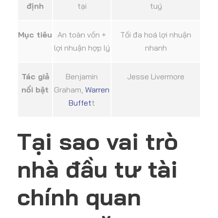
định
tại
tuý
Mục tiêu
An toàn vốn +
Tối đa hoá lợi nhuận
lợi nhuận hợp lý
nhanh
Tác giả
Benjamin
Jesse Livermore
nổi bật
Graham,
Warren
Buffet
t
Tại sao vai trò
nhà đầu tư tài
chính quan