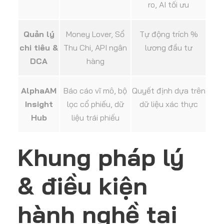
ro, AI tối ưu
Quản lý
Money Lover, Sổ
Tự động trích %
chi tiêu &
Thu Chi, API ngân
lương đầu tư
DCA
hàng
AlphaAM
Báo cáo vĩ mô, bộ
Quyết định dựa trên
Insight
lọc cổ phiếu, dữ
dữ liệu xác thực
Hub
liệu trái phiếu
Khung pháp lý
& điều kiện
hành nghề tại