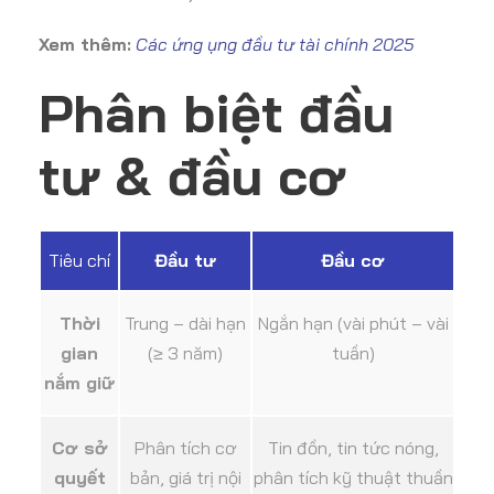
Xem thêm:
Các ứng ụng đầu tư tài chính 2025
Phân biệt đầu
tư & đầu cơ
Tiêu chí
Đầu tư
Đầu cơ
Thời
Trung – dài hạn
Ngắn hạn (vài phút – vài
gian
(≥ 3 năm)
tuần)
nắm giữ
Cơ sở
Phân tích cơ
Tin đồn, tin tức nóng,
quyết
bản, giá trị nội
phân tích kỹ thuật thuần