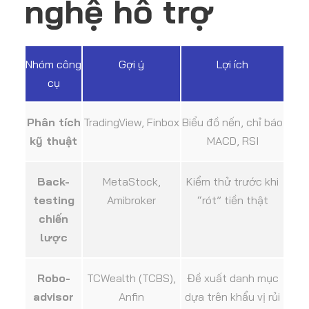
nghệ hỗ trợ
Nhóm công
Gợi ý
Lợi ích
cụ
Phân tích
TradingView, Finbox
Biểu đồ nến, chỉ báo
kỹ thuật
MACD, RSI
Back-
MetaStock,
Kiểm thử trước khi
testing
Amibroker
“rót” tiền thật
chiến
lược
Robo-
TCWealth (TCBS),
Đề xuất danh mục
advisor
Anfin
dựa trên khẩu vị rủi