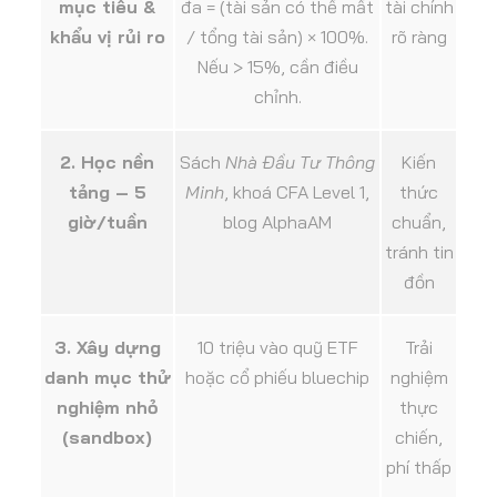
mục tiêu &
đa = (tài sản có thể mất
tài chính
khẩu vị rủi ro
/ tổng tài sản) × 100%.
rõ ràng
Nếu > 15%, cần điều
chỉnh.
2. Học nền
Sách
Nhà Đầu Tư Thông
Kiến
tảng – 5
Minh
, khoá CFA Level 1,
thức
giờ/tuần
blog AlphaAM
chuẩn,
tránh tin
đồn
3. Xây dựng
10 triệu vào quỹ ETF
Trải
danh mục thử
hoặc cổ phiếu bluechip
nghiệm
nghiệm nhỏ
thực
(sandbox)
chiến,
phí thấp