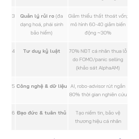
3
Quản lý rủi ro
(đa
Giảm thiểu thất thoát vốn;
dạng hoá, phái sinh
mô hình 60-40 giảm biến
bảo hiểm)
động ~30%
4
Tư duy kỷ luật
70% NĐT cá nhân thua lỗ
do FOMO/panic selling
(khảo sát AlphaAM)
5
Công nghệ & dữ liệu
AI, robo-advisor rút ngắn
80% thời gian nghiên cứu
6
Đạo đức & tuân thủ
Tạo niềm tin, bảo vệ
thương hiệu cá nhân