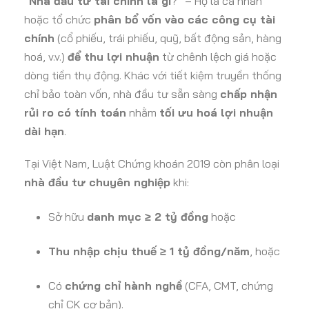
“
Nhà đầu tư tài chính là gì
?” – Họ là cá nhân
hoặc tổ chức
phân bổ vốn vào các công cụ tài
chính
(cổ phiếu, trái phiếu, quỹ, bất động sản, hàng
hoá, v.v.)
để thu lợi nhuận
từ chênh lệch giá hoặc
dòng tiền thụ động. Khác với tiết kiệm truyền thống
chỉ bảo toàn vốn, nhà đầu tư sẵn sàng
chấp nhận
rủi ro có tính toán
nhằm
tối ưu hoá lợi nhuận
dài hạn
.
Tại Việt Nam, Luật Chứng khoán 2019 còn phân loại
nhà đầu tư chuyên nghiệp
khi:
Sở hữu
danh mục ≥ 2 tỷ đồng
hoặc
Thu nhập chịu thuế ≥ 1 tỷ đồng/năm
, hoặc
Có
chứng chỉ hành nghề
(CFA, CMT, chứng
chỉ CK cơ bản).