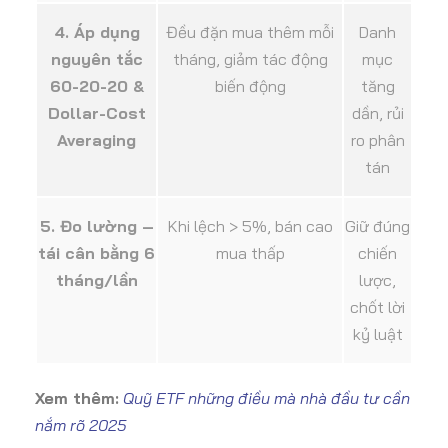
4. Áp dụng
Đều đặn mua thêm mỗi
Danh
nguyên tắc
tháng, giảm tác động
mục
60-20-20 &
biến động
tăng
Dollar-Cost
dần, rủi
Averaging
ro phân
tán
5. Đo lường –
Khi lệch > 5%, bán cao
Giữ đúng
tái cân bằng 6
mua thấp
chiến
tháng/lần
lược,
chốt lời
kỷ luật
Xem thêm:
Quỹ ETF những điều mà nhà đầu tư cần
nắm rõ 2025