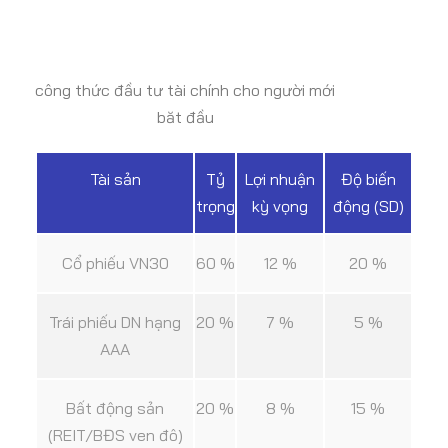
công thức đầu tư tài chính cho người mới
băt đầu
Tài sản
Tỷ
Lợi nhuận
Độ biến
trọng
kỳ vọng
động (SD)
Cổ phiếu VN30
60 %
12 %
20 %
Trái phiếu DN hạng
20 %
7 %
5 %
AAA
Bất động sản
20 %
8 %
15 %
(REIT/BĐS ven đô)