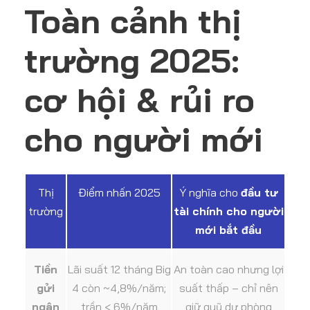
Toàn cảnh thị
trường 2025:
cơ hội & rủi ro
cho người mới
Thị
Điểm nhấn 2025
Ý nghĩa cho
đầu tư
trường
tài chính cho người
mới bắt đầu
Tiền
Lãi suất 12 tháng Big
An toàn cao nhưng lợi
gửi
4 còn ~4,8%/năm;
suất thấp – chỉ nên
ngân
trần < 6%/năm
giữ quỹ dự phòng