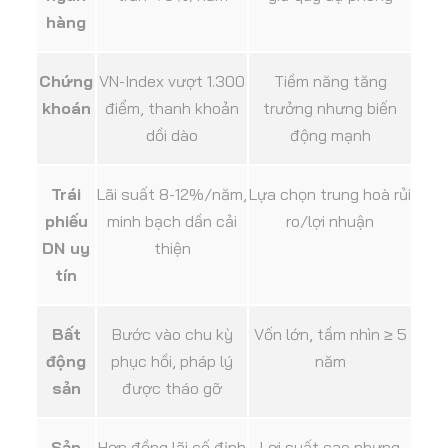
hàng
Chứng
VN-Index vượt 1.300
Tiềm năng tăng
khoán
điểm, thanh khoản
trưởng nhưng biến
dồi dào
động mạnh
Trái
Lãi suất 8-12%/năm,
Lựa chọn trung hoà rủi
phiếu
minh bạch dần cải
ro/lợi nhuận
DN uy
thiện
tín
Bất
Bước vào chu kỳ
Vốn lớn, tầm nhìn ≥ 5
động
phục hồi, pháp lý
năm
sản
được tháo gỡ
Sản
Hợp đồng lãi cố định
Lợi suất cao nhưng