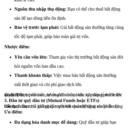
Nguồn thu nhập thụ động:
Bạn có thể cho thuê bất động
sản để tạo dòng tiền ổn định.
Bảo vệ trước lạm phát:
Giá bất động sản thường tăng cùng
tốc độ lạm phát, giúp bảo toàn giá trị vốn.
Nhược điểm:
Yêu cầu vốn lớn:
Tham gia vào thị trường bất động sản đòi
hỏi nguồn vốn ban đầu cao.
Thanh khoản thấp:
Việc mua bán bất động sản thường
mất thời gian và chi phí giao dịch lớn.
Ví dụ: Đầu tư vào các dự án đất nền tại khu vực đang phát triển là chiến lược phổ biến, nhưng cần cân nhắc kỹ pháp lý trước khi quyết định.
3. Đầu tư quỹ đầu tư (Mutual Funds hoặc ETFs)
Các quỹ đầu tư là giải pháp tuyệt vời cho những ai muốn đa dạng hóa danh mục mà không cần tự mình quản lý từng sản phẩm tài chính.
Ưu điểm:
Đa dạng hóa danh mục dễ dàng:
Quỹ đầu tư giúp bạn