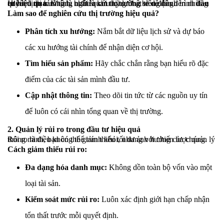
Hiểu rõ thị trường là bước quan trọng nhất trong hành trình
đầu tư hiệu quả
. Không nghiên cứu kỹ lưỡng sẽ dễ dẫn đến những quyết định cảm tính, nhất là khi thị trường biến động.
Làm sao để nghiên cứu thị trường hiệu quả?
Phân tích xu hướng:
Nắm bắt dữ liệu lịch sử và dự báo
các xu hướng tài chính để nhận diện cơ hội.
Tìm hiểu sản phẩm:
Hãy chắc chắn rằng bạn hiểu rõ đặc
điểm của các tài sản mình đầu tư.
Cập nhật thông tin:
Theo dõi tin tức từ các nguồn uy tín
để luôn có cái nhìn tổng quan về thị trường.
2. Quản lý rủi ro trong đầu tư hiệu quả
Rủi ro là điều không thể tránh khỏi, nhưng với chiến lược quản lý thông minh, bạn có thể giảm thiểu tối đa ảnh hưởng của chúng.
Cách giảm thiểu rủi ro:
Đa dạng hóa danh mục:
Không dồn toàn bộ vốn vào một
loại tài sản.
Kiểm soát mức rủi ro:
Luôn xác định giới hạn chấp nhận
tổn thất trước mỗi quyết định.