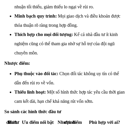
nhuận tối thiểu, giảm thiểu lo ngại về rủi ro.
Minh bạch quy trình:
Mọi giao dịch và điều khoản được
thỏa thuận rõ ràng trong hợp đồng.
Thích hợp cho mọi đối tượng:
Kể cả nhà đầu tư ít kinh
nghiệm cũng có thể tham gia nhờ sự hỗ trợ của đội ngũ
chuyên môn.
Nhược điểm:
Phụ thuộc vào đối tác:
Chọn đối tác không uy tín có thể
dẫn đến rủi ro về vốn.
Thiếu linh hoạt:
Một số hình thức hợp tác yêu cầu thời gian
cam kết dài, hạn chế khả năng rút vốn sớm.
So sánh các hình thức đầu tư
Hình thức đầu tư
Ưu điểm nổi bật
Nhược điểm chính
Phù hợp với ai?