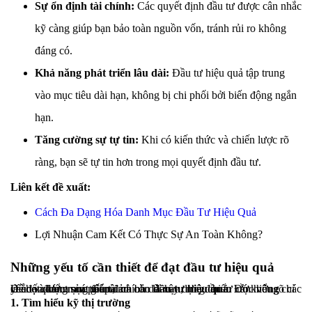
Sự ổn định tài chính:
Các quyết định đầu tư được cân nhắc
kỹ càng giúp bạn bảo toàn nguồn vốn, tránh rủi ro không
đáng có.
Khả năng phát triển lâu dài:
Đầu tư hiệu quả tập trung
vào mục tiêu dài hạn, không bị chi phối bởi biến động ngắn
hạn.
Tăng cường sự tự tin:
Khi có kiến thức và chiến lược rõ
ràng, bạn sẽ tự tin hơn trong mọi quyết định đầu tư.
Liên kết đề xuất:
Cách Đa Dạng Hóa Danh Mục Đầu Tư Hiệu Quả
Lợi Nhuận Cam Kết Có Thực Sự An Toàn Không?
Những yếu tố cần thiết để đạt đầu tư hiệu quả
Để đạt được mục tiêu tài chính dài hạn, nhà đầu tư cần hiểu rõ các yếu tố quan trọng giúp đảm bảo
. Đó không chỉ là chọn đúng sản phẩm, mà còn là xây dựng chiến lược vững chắc và kiểm soát tốt rủi ro.
đầu tư hiệu quả
1. Tìm hiểu kỹ thị trường