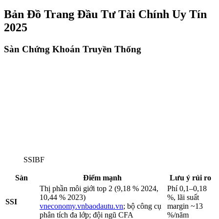
Bản Đồ Trang Đầu Tư Tài Chính Uy Tín
2025
Sàn Chứng Khoán Truyền Thống
SSIBF
Sàn
Điểm mạnh
Lưu ý rủi ro
Thị phần môi giới top 2 (9,18 % 2024,
Phí 0,1–0,18
10,44 % 2023)
%, lãi suất
SSI
vneconomy.vn
baodautu.vn
; bộ công cụ
margin ~13
phân tích đa lớp; đội ngũ CFA
%/năm