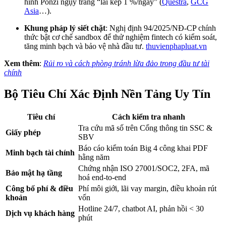
hình Ponzi ngụy trang “lãi kép 1 %/ngày” (
Questra
,
GCG
Asia
…).
Khung pháp lý siết chặt
: Nghị định 94/2025/NĐ-CP chính
thức bật cơ chế sandbox để thử nghiệm fintech có kiểm soát,
tăng minh bạch và bảo vệ nhà đầu tư.
thuvienphapluat.vn
Xem thêm
:
Rủi ro và cách phòng tránh lừa đảo trong đầu tư tài
chính
Bộ Tiêu Chí Xác Định Nền Tảng Uy Tín
Tiêu chí
Cách kiểm tra nhanh
Tra cứu mã số trên Cổng thông tin SSC &
Giấy phép
SBV
Báo cáo kiểm toán Big 4 công khai PDF
Minh bạch tài chính
hằng năm
Chứng nhận ISO 27001/SOC2, 2FA, mã
Bảo mật hạ tầng
hoá end-to-end
Công bố phí & điều
Phí môi giới, lãi vay margin, điều khoản rút
khoản
vốn
Hotline 24/7, chatbot AI, phản hồi < 30
Dịch vụ khách hàng
phút