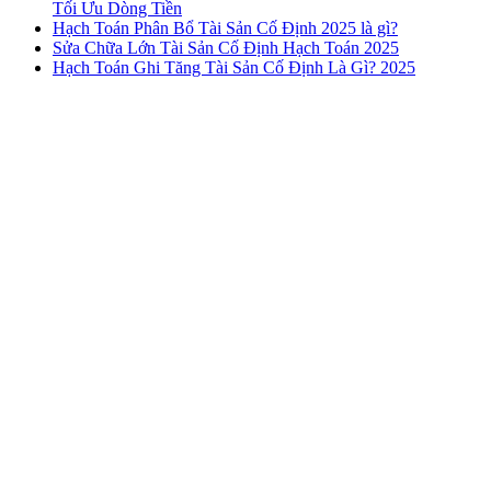
Tối Ưu Dòng Tiền
Hạch Toán Phân Bổ Tài Sản Cố Định 2025 là gì?
Sửa Chữa Lớn Tài Sản Cố Định Hạch Toán 2025
Hạch Toán Ghi Tăng Tài Sản Cố Định Là Gì? 2025