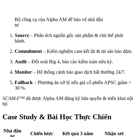
Bộ công cụ của Alpha AM để bảo vệ nhà đầu
tư
Source
– Phân tích nguồn gốc sản phẩm & chủ thể phát
hành.
Commitment
– Kiểm nghiệm cam kết lãi & tài sản bảo đảm.
Audit
– Đối soát Big 4, báo cáo kiểm toán nửa kỳ.
Monitor
– Hệ thống cảnh báo giao dịch bất thường 24/7.
Fallback
– Phương án xử lý nếu giá cổ phiếu APSC giảm >
30 %.
SCAM-F™
đã được Alpha AM đăng ký bản quyền & triển khai nội
bộ
Case Study & Bài Học Thực Chiến
Nhà đầu
Chiến lược
Kết quả 3 năm
Nhận xét
tư