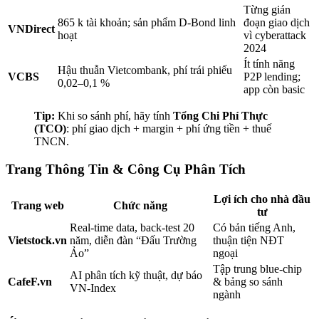
Từng gián
865 k tài khoản; sản phẩm D-Bond linh
đoạn giao dịch
VNDirect
hoạt
vì cyberattack
2024
Ít tính năng
Hậu thuẫn Vietcombank, phí trái phiếu
VCBS
P2P lending;
0,02–0,1 %
app còn basic
Tip:
Khi so sánh phí, hãy tính
Tổng Chi Phí Thực
(TCO)
: phí giao dịch + margin + phí ứng tiền + thuế
TNCN.
Trang Thông Tin & Công Cụ Phân Tích
Lợi ích cho nhà đầu
Trang web
Chức năng
tư
Real-time data, back-test 20
Có bản tiếng Anh,
Vietstock.vn
năm, diễn đàn “Đấu Trường
thuận tiện NĐT
Ảo”
ngoại
Tập trung blue-chip
AI phân tích kỹ thuật, dự báo
CafeF.vn
& bảng so sánh
VN-Index
ngành