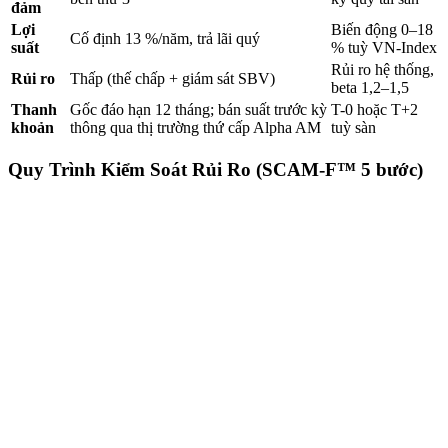
đảm
Lợi
Biến động 0–18
Cố định 13 %/năm, trả lãi quý
suất
% tuỳ VN-Index
Rủi ro hệ thống,
Rủi ro
Thấp (thế chấp + giám sát SBV)
beta 1,2–1,5
Thanh
Gốc đáo hạn 12 tháng; bán suất trước kỳ
T-0 hoặc T+2
khoản
thông qua thị trường thứ cấp Alpha AM
tuỳ sàn
Quy Trình Kiểm Soát Rủi Ro (SCAM-F™ 5 bước)