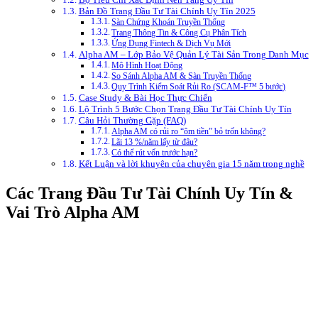
Bản Đồ Trang Đầu Tư Tài Chính Uy Tín 2025
Sàn Chứng Khoán Truyền Thống
Trang Thông Tin & Công Cụ Phân Tích
Ứng Dụng Fintech & Dịch Vụ Mới
Alpha AM – Lớp Bảo Vệ Quản Lý Tài Sản Trong Danh Mục
Mô Hình Hoạt Động
So Sánh Alpha AM & Sàn Truyền Thống
Quy Trình Kiểm Soát Rủi Ro (SCAM-F™ 5 bước)
Case Study & Bài Học Thực Chiến
Lộ Trình 5 Bước Chọn Trang Đầu Tư Tài Chính Uy Tín
Câu Hỏi Thường Gặp (FAQ)
Alpha AM có rủi ro “ôm tiền” bỏ trốn không?
Lãi 13 %/năm lấy từ đâu?
Có thể rút vốn trước hạn?
Kết Luận và lời khuyên của chuyên gia 15 năm trong nghề
Các Trang Đầu Tư Tài Chính Uy Tín &
Vai Trò Alpha AM