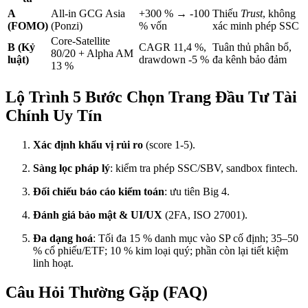
A
All-in GCG Asia
+300 % → -100
Thiếu
Trust
, không
(FOMO)
(Ponzi)
% vốn
xác minh phép SSC
Core-Satellite
B (Kỷ
CAGR 11,4 %,
Tuân thủ phân bổ,
80/20 + Alpha AM
luật)
drawdown -5 %
đa kênh bảo đảm
13 %
Lộ Trình 5 Bước Chọn Trang Đầu Tư Tài
Chính Uy Tín
Xác định khẩu vị rủi ro
(score 1-5).
Sàng lọc pháp lý
: kiểm tra phép SSC/SBV, sandbox fintech.
Đối chiếu báo cáo kiểm toán
: ưu tiên Big 4.
Đánh giá bảo mật & UI/UX
(2FA, ISO 27001).
Đa dạng hoá
: Tối đa 15 % danh mục vào SP cố định; 35–50
% cổ phiếu/ETF; 10 % kim loại quý; phần còn lại tiết kiệm
linh hoạt.
Câu Hỏi Thường Gặp (FAQ)