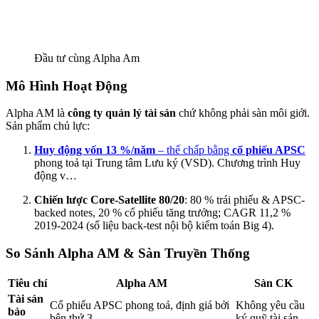
Đầu tư cùng Alpha Am
Mô Hình Hoạt Động
Alpha AM là
công ty quản lý tài sản
chứ không phải sàn môi giới.
Sản phẩm chủ lực:
Huy động vốn 13 %/năm
– thế chấp bằng
cổ phiếu APSC
phong toả tại Trung tâm Lưu ký (VSD).
Chương trình Huy
động v…
Chiến lược Core-Satellite 80/20
: 80 % trái phiếu & APSC‎-
backed notes, 20 % cổ phiếu tăng trưởng; CAGR 11,2 %
2019-2024 (số liệu back-test nội bộ kiểm toán Big 4).
So Sánh Alpha AM & Sàn Truyền Thống
Tiêu chí
Alpha AM
Sàn CK
Tài sản
Cổ phiếu APSC phong toả, định giá bởi
Không yêu cầu
bảo
bên thứ 3
ký quỹ tài sản