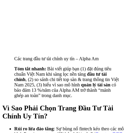
Các trang đầu tư tài chính uy tín – Alpha Am
Tóm tắt nhanh:
Bài viết giúp bạn (1) đặt đúng tiêu
chuẩn Việt Nam khi sàng lọc nền tảng
đầu tư tài
chính
, (2) so sánh chi tiết top sàn & trang thông tin Việt
Nam 2025, (3) hiểu vì sao mô hình
quản lý tài sản
có
bảo đảm 13 %/năm của Alpha AM trở thành “mảnh
ghép an toàn” trong danh mục.
Vì Sao Phải Chọn Trang Đầu Tư Tài
Chính Uy Tín?
Rủi ro lừa đảo tăng
: Sự bùng nổ fintech kéo theo các mô