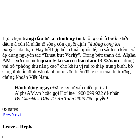
Lựa chọn
trang đầu tư tài chính uy tín
không chỉ là bước khởi
đầu mà còn là nhân tố sống còn quyết định
“đường cong lợi
nhuận”
dài hạn. Hãy kết hợp tiêu chuẩn quốc tế, so sánh đa kênh và
áp dụng nguyên tắc “
Trust but Verify
”. Trong bức tranh đó,
Alpha
AM
– với mô hình
quản lý tài sản có bảo đảm 13 %/năm
– đóng
vai trò “phòng thủ nâng cao” cho khẩu vị rủi ro thấp-trung bình, bổ
sung tính ổn định vào danh mục vốn biến động cao của thị trường
chứng khoán Việt Nam.
Hành động ngay:
Đăng ký tư vấn miễn phí tại
AlphaAM.vn hoặc gọi Hotline 1900 099 922 để nhận
Bộ Checklist Đầu Tư An Toàn 2025
độc quyền!
0
Shares
Prev
Next
Leave a Reply