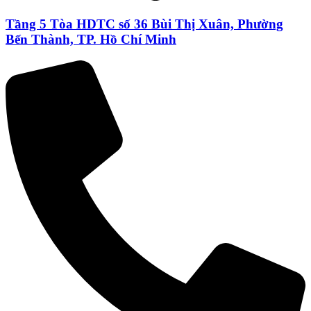
Tầng 5 Tòa HDTC số 36 Bùi Thị Xuân, Phường
Bến Thành, TP. Hồ Chí Minh