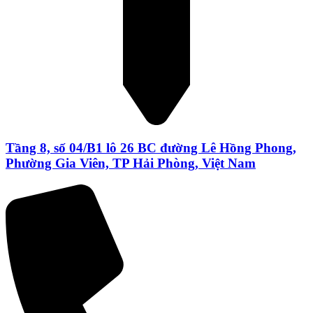
Tầng 8, số 04/B1 lô 26 BC đường Lê Hồng Phong,
Phường Gia Viên, TP Hải Phòng, Việt Nam