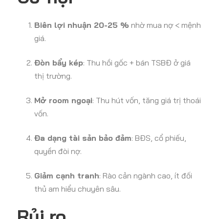
Biên lợi nhuận 20-25 %
nhờ mua nợ < mệnh
giá.
Đòn bẩy kép
: Thu hồi gốc + bán TSBĐ ở giá
thị trường.
Mở room ngoại
: Thu hút vốn, tăng giá trị thoái
vốn.
Đa dạng tài sản bảo đảm
: BĐS, cổ phiếu,
quyền đòi nợ.
Giảm cạnh tranh
: Rào cản ngành cao, ít đối
thủ am hiểu chuyên sâu.
Rủi ro