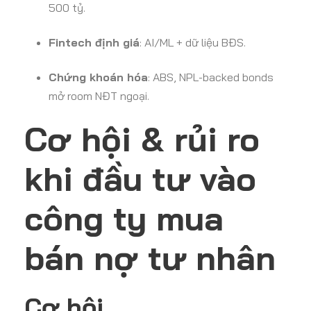
500 tỷ.
Fintech định giá
: AI/ML + dữ liệu BĐS.
Chứng khoán hóa
: ABS, NPL-backed bonds
mở room NĐT ngoại.
Cơ hội & rủi ro
khi đầu tư vào
công ty mua
bán nợ tư nhân
Cơ hội