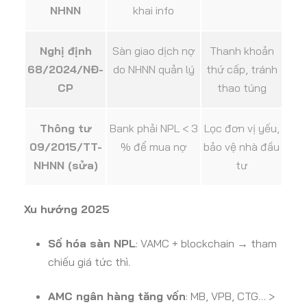
NHNN
khai info
Nghị định
Sàn giao dịch nợ
Thanh khoản
68/2024/NĐ-
do NHNN quản lý
thứ cấp, tránh
CP
thao túng
Thông tư
Bank phải NPL < 3
Lọc đơn vị yếu,
09/2015/TT-
% để mua nợ
bảo vệ nhà đầu
NHNN (sửa)
tư
Xu hướng 2025
Số hóa sàn NPL
: VAMC + blockchain → tham
chiếu giá tức thì.
AMC ngân hàng tăng vốn
: MB, VPB, CTG… >