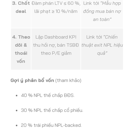
3. Chốt
Đàm phán LTV ≤ 60 %,
Link tới
“Mẫu hợp
deal
lãi phạt ≥ 10 %/năm
đồng mua bán nợ
an toàn”
4. Theo
Lập Dashboard KPI
Link tới
“Chiến
dõi &
thu hồi nợ, bán TSBĐ
thuật exit NPL hiệu
thoái
theo P/E giảm
quả”
vốn
Gợi ý phân bổ vốn
(tham khảo)
40 % NPL thế chấp BĐS.
30 % NPL thế chấp cổ phiếu.
20 % trái phiếu NPL-backed.