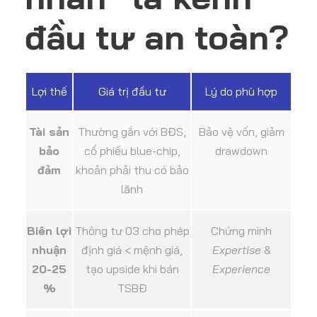
đầu tư an toàn?
Lợi thế
Giá trị đầu tư
Lý do phù hợp
Tài sản
Thường gắn với BĐS,
Bảo vệ vốn, giảm
bảo
cổ phiếu blue-chip,
drawdown
đảm
khoản phải thu có bảo
lãnh
Biên lợi
Thông tư 03 cho phép
Chứng minh
nhuận
định giá < mệnh giá,
Expertise
&
20-25
tạo upside khi bán
Experience
%
TSBĐ