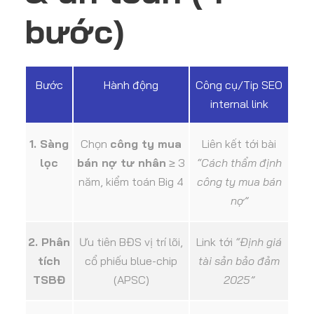
bước)
Bước
Hành động
Công cụ/Tip SEO
internal link
1. Sàng
Chọn
công ty mua
Liên kết tới bài
lọc
bán nợ tư nhân
≥ 3
“Cách thẩm định
năm, kiểm toán Big 4
công ty mua bán
nợ”
2. Phân
Ưu tiên BĐS vị trí lõi,
Link tới
“Định giá
tích
cổ phiếu blue-chip
tài sản bảo đảm
TSBĐ
(APSC)
2025”