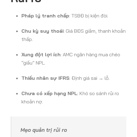
Pháp lý tranh chấp
: TSBĐ bị kiện đòi.
Chu kỳ suy thoái
: Giá BĐS giảm, thanh khoản
thấp.
Xung đột lợi ích
: AMC ngân hàng mua chéo
“giấu” NPL.
Thiếu nhân sự IFRS
: Định giá sai → lỗ.
Chưa có xếp hạng NPL
: Khó so sánh rủi ro
khoản nợ.
Mẹo quản trị rủi ro