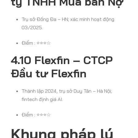
ty TNHH Mua bán Nợ
Trụ sở Đống Đa – HN; xác minh hoạt động
03/2025.
Điểm : ⭐⭐⭐☆
4.10 Flexfin – CTCP
Đầu tư Flexfin
Thành lập 2024, trụ sở Duy Tân – Hà Nội;
fintech định giá AI.
Điểm : ⭐⭐⭐☆
Khung pháp lý