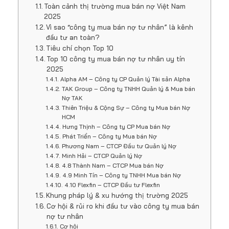
Toàn cảnh thị trường mua bán nợ Việt Nam
2025
Vì sao “công ty mua bán nợ tư nhân” là kênh
đầu tư an toàn?
Tiêu chí chọn Top 10
Top 10 công ty mua bán nợ tư nhân uy tín
2025
Alpha AM – Công ty CP Quản lý Tài sản Alpha
TAK Group – Công ty TNHH Quản lý & Mua bán
Nợ TAK
Thiên Triệu & Cộng Sự – Công ty Mua bán Nợ
HCM
Hưng Thịnh – Công ty CP Mua bán Nợ
Phát Triển – Công ty Mua bán Nợ
Phương Nam – CTCP Đầu tư Quản lý Nợ
Minh Hải – CTCP Quản lý Nợ
4.8 Thành Nam – CTCP Mua bán Nợ
4.9 Minh Tín – Công ty TNHH Mua bán Nợ
4.10 Flexfin – CTCP Đầu tư Flexfin
Khung pháp lý & xu hướng thị trường 2025
Cơ hội & rủi ro khi đầu tư vào công ty mua bán
nợ tư nhân
Cơ hội