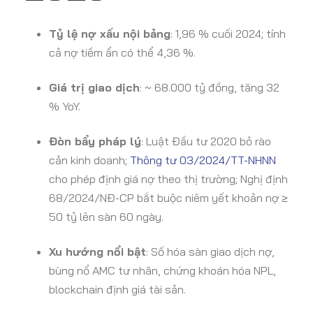
Tỷ lệ nợ xấu nội bảng
: 1,96 % cuối 2024; tính
cả nợ tiềm ẩn có thể 4,36 %.
Giá trị giao dịch
: ~ 68.000 tỷ đồng, tăng 32
% YoY.
Đòn bẩy pháp lý
: Luật Đầu tư 2020 bỏ rào
cản kinh doanh;
Thông tư 03/2024/TT-NHNN
cho phép định giá nợ theo thị trường; Nghị định
68/2024/NĐ-CP bắt buộc niêm yết khoản nợ ≥
50 tỷ lên sàn 60 ngày.
Xu hướng nổi bật
: Số hóa sàn giao dịch nợ,
bùng nổ AMC tư nhân, chứng khoán hóa NPL,
blockchain định giá tài sản.