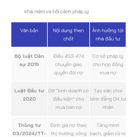
khái niệm và bối cảnh pháp lý
Văn bản
Nội dung then
Ảnh hưởng tới
chốt
nhà đầu tư
Bộ luật Dân
Điều 453-474
Cơ sở pháp lý
sự 2015
chuyển giao
cho hợp đồng
quyền đòi nợ
mua nợ
Luật Đầu tư
Gỡ “kinh doanh có
Tạo sân chơi
2020
điều kiện” cho
bình đẳng DN tư
mua bán nợ
nhân
Thông tư
Định giá nợ theo
Tăng minh
03/2024/TT-
thị trường; công
bạch, giảm rủi ro