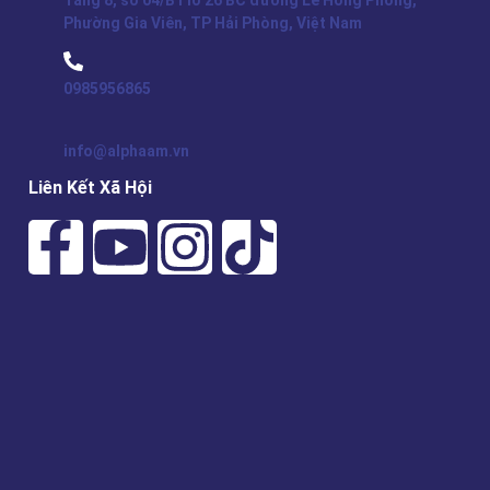
Tầng 8, số 04/B1 lô 26 BC đường Lê Hồng Phong,
Phường Gia Viên, TP Hải Phòng, Việt Nam
0985956865
info@alphaam.vn
Liên Kết Xã Hội