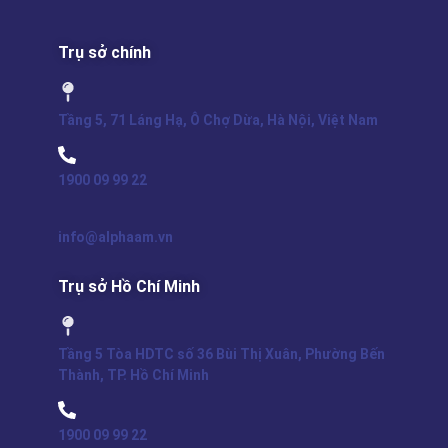
Trụ sở chính
Tầng 5, 71 Láng Hạ, Ô Chợ Dừa, Hà Nội, Việt Nam
1900 09 99 22
info@alphaam.vn
Trụ sở Hồ Chí Minh
Tầng 5 Tòa HDTC số 36 Bùi Thị Xuân, Phường Bến
Thành, TP. Hồ Chí Minh
1900 09 99 22