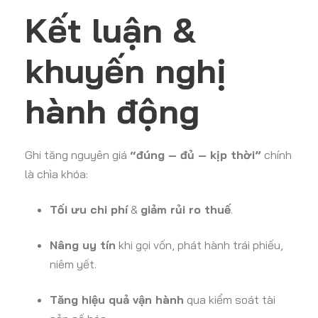
Kết luận &
khuyến nghị
hành động
Ghi tăng nguyên giá
“đúng – đủ – kịp thời”
chính
là chìa khóa:
Tối ưu chi phí
&
giảm rủi ro thuế
.
Nâng uy tín
khi gọi vốn, phát hành trái phiếu,
niêm yết.
Tăng hiệu quả vận hành
qua kiểm soát tài