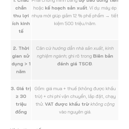
chắn
hoặc
kế hoạch sản xuất
. Ví dụ: máy ép
thu lợi
nhựa mới giúp giảm 12 % phế phẩm → tiết
ích kinh
kiệm 500 triệu/năm.
tế
2. Thời
Căn cứ
hướng dẫn nhà sản xuất
,
kinh
gian sử
nghiệm ngành
; ghi rõ trong
Biên bản
dụng > 1
đánh giá TSCĐ
.
năm
3. Giá trị
Gồm: giá mua + thuế (không được khấu
≥ 30
trừ) + chi phí vận chuyển, lắp đặt, chạy
triệu
thử.
VAT được khấu trừ
không cộng
đồng
vào nguyên giá.