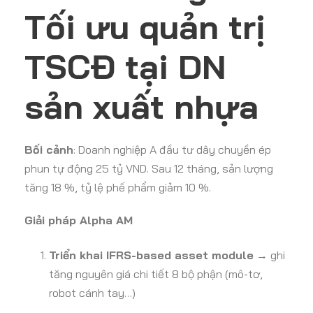
Tối ưu quản trị
TSCĐ tại DN
sản xuất nhựa
Bối cảnh
: Doanh nghiệp A đầu tư dây chuyền ép
phun tự động 25 tỷ VND. Sau 12 tháng, sản lượng
tăng 18 %, tỷ lệ phế phẩm giảm 10 %.
Giải pháp Alpha AM
Triển khai IFRS-based asset module
→ ghi
tăng nguyên giá chi tiết 8 bộ phận (mô-tơ,
robot cánh tay…)