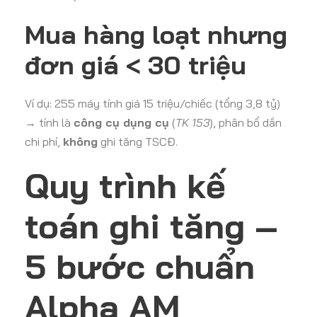
Mua hàng loạt nhưng
đơn giá < 30 triệu
Ví dụ: 255 máy tính giá 15 triệu/chiếc (tổng 3,8 tỷ)
→ tính là
công cụ dụng cụ
(
TK 153
), phân bổ dần
chi phí,
không
ghi tăng TSCĐ.
Quy trình kế
toán ghi tăng –
5 bước chuẩn
Alpha AM