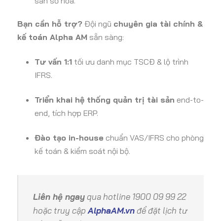
sản số hóa.
Bạn cần hỗ trợ?
Đội ngũ
chuyên gia tài chính &
kế toán Alpha AM
sẵn sàng:
Tư vấn 1:1
tối ưu danh mục TSCĐ & lộ trình
IFRS.
Triển khai hệ thống quản trị tài sản
end-to-
end, tích hợp ERP.
Đào tạo in-house
chuẩn VAS/IFRS cho phòng
kế toán & kiểm soát nội bộ.
Liên hệ ngay
qua hotline 1900 09 99 22
hoặc truy cập
AlphaAM.vn
để đặt lịch tư