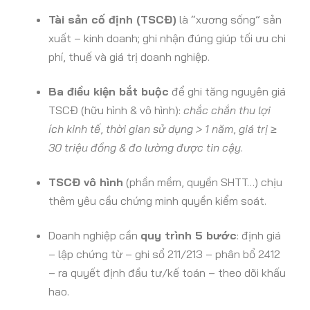
Tài sản cố định (TSCĐ)
là “xương sống” sản
xuất – kinh doanh; ghi nhận đúng giúp tối ưu chi
phí, thuế và giá trị doanh nghiệp.
Ba điều kiện bắt buộc
để ghi tăng nguyên giá
TSCĐ (hữu hình & vô hình):
chắc chắn thu lợi
ích kinh tế
,
thời gian sử dụng > 1 năm
,
giá trị ≥
30 triệu đồng & đo lường được tin cậy
.
TSCĐ vô hình
(phần mềm, quyền SHTT…) chịu
thêm yêu cầu chứng minh quyền kiểm soát.
Doanh nghiệp cần
quy trình 5 bước
: định giá
– lập chứng từ – ghi sổ 211/213 – phân bổ 2412
– ra quyết định đầu tư/kế toán – theo dõi khấu
hao.