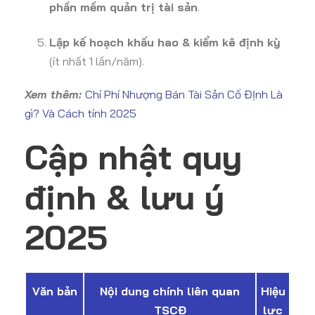
phần mềm quản trị tài sản
.
Lập kế hoạch khấu hao & kiểm kê định kỳ
(ít nhất 1 lần/năm).
Xem thêm:
Chí Phí Nhượng Bán Tài Sản Cố ĐỊnh Là
gì? Và Cách tính 2025
Cập nhật quy
định & lưu ý
2025
Văn bản
Nội dung chính liên quan
Hiệu
TSCĐ
lực