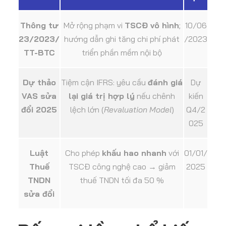
Thông tư
Mở rộng phạm vi
TSCĐ vô hình
;
10/06
23/2023/
hướng dẫn ghi tăng chi phí phát
/2023
TT-BTC
triển phần mềm nội bộ
Dự thảo
Tiệm cận IFRS: yêu cầu
đánh giá
Dự
VAS sửa
lại giá trị hợp lý
nếu chênh
kiến
đổi 2025
lệch lớn (
Revaluation Model
)
Q4/2
025
Luật
Cho phép
khấu hao nhanh
với
01/01/
Thuế
TSCĐ công nghệ cao → giảm
2025
TNDN
thuế TNDN tối đa 50 %
sửa đổi