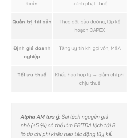
toán
tránh phạt thuế
Quản trị tài sản
Theo dõi, bảo dưỡng, lập kế
hoạch CAPEX
Định giá doanh
Tăng uy tín khi gọi vốn, M&A
nghiệp
Tối ưu thuế
Khấu hao hợp lý → giảm chi phí
chịu thuế
Alpha AM lưu ý
: Sai lệch nguyên giá
nhỏ (
±5 %
) có thể làm
EBITDA lệch tới 8
%
do chi phí khấu hao tác động lũy kế.