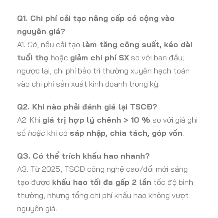
Q1. Chi phí cải tạo nâng cấp có cộng vào
nguyên giá?
A1.
Có
, nếu cải tạo
làm tăng công suất, kéo dài
tuổi thọ
hoặc
giảm chi phí SX
so với ban đầu;
ngược lại, chi phí bảo trì thường xuyên hạch toán
vào chi phí sản xuất kinh doanh trong kỳ.
Q2. Khi nào phải đánh giá lại TSCĐ?
A2. Khi
giá trị hợp lý chênh > 10 %
so với giá ghi
sổ
hoặc
khi có
sáp nhập, chia tách, góp vốn
.
Q3. Có thể trích khấu hao nhanh?
A3. Từ 2025, TSCĐ công nghệ cao/đổi mới sáng
tạo được
khấu hao tối đa gấp 2 lần
tốc độ bình
thường, nhưng tổng chi phí khấu hao không vượt
nguyên giá.