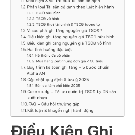
Khái niệm & vai trò của Tài sản cố định
Phân loại Tài sản cố định theo luật hiện hành
TSCĐ hữu hình
TSCĐ vô hình
TSCĐ thuê tài chính & TSCĐ tương tự
Vì sao phải ghi tăng nguyên giá TSCĐ?
Điều kiện ghi tăng nguyên giá TSCĐ hữu hình
Điều kiện ghi tăng nguyên giá TSCĐ vô hình
Hai tình huống đặc biệt
Hệ thống đa bộ phận
Mua hàng loạt nhưng đơn giá < 30 triệu
Quy trình kế toán ghi tăng – 5 bước chuẩn
Alpha AM
Cập nhật quy định & lưu ý 2025
Bốn sai lầm phổ biến 2025
Case study – Tối ưu quản trị TSCĐ tại DN sản
xuất nhựa
FAQ – Câu hỏi thường gặp
Kết luận & khuyến nghị hành động
Điều Kiện Ghi