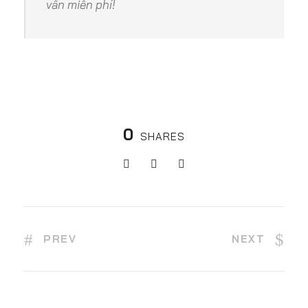
vấn miễn phí!
0
SHARES
PREV
NEXT