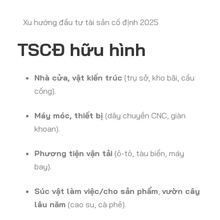
Xu hướng đầu tư tài sản cố định 2025
TSCĐ hữu hình
Nhà cửa, vật kiến trúc
(trụ sở, kho bãi, cầu
cống).
Máy móc, thiết bị
(dây chuyền CNC, giàn
khoan).
Phương tiện vận tải
(ô-tô, tàu biển, máy
bay).
Súc vật làm việc/cho sản phẩm
,
vườn cây
lâu năm
(cao su, cà phê).