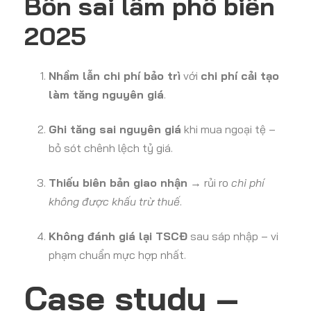
Bốn sai lầm phổ biến
2025
Nhầm lẫn chi phí bảo trì
với
chi phí cải tạo
làm tăng nguyên giá
.
Ghi tăng sai nguyên giá
khi mua ngoại tệ –
bỏ sót chênh lệch tỷ giá.
Thiếu biên bản giao nhận
→ rủi ro
chi phí
không được khấu trừ thuế
.
Không đánh giá lại TSCĐ
sau sáp nhập – vi
phạm chuẩn mực hợp nhất.
Case study –